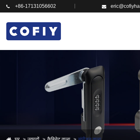
+86-17131056602
eric@cofiyh
घर
उत्पादों
कैबिनेट ताला
संपीड़न ताला