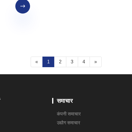

«
1
2
3
4
»
ं
समाचार
कंपनी समाचार
उद्योग समाचार