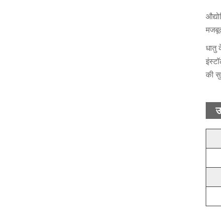
औद्यो
मजबूत
धातु 
इंस्
की स
उ