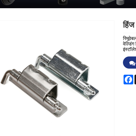
हिंज
रिमूवेब
वेल्डिं
इंस्टॉल
F