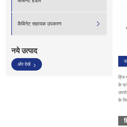
कैबिनेट हैंडल

कैबिनेट सहायक उपकरण
नये उत्पाद
उत
और देखें
हिंज 
के फ्
उपयो
के लि
ह