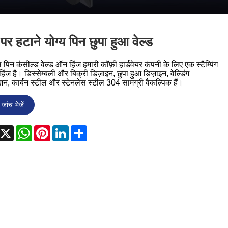
Nederlands
ภาษาไทย
 पर हटाने योग्य पिन छुपा हुआ वेल्ड
Polski
ल पिन कंसील्ड वेल्ड ऑन हिंज हमारी कॉफ़ी हार्डवेयर कंपनी के लिए एक स्टैम्पिंग
한국어
ग हिंज है। डिस्सेम्बली और बिक्री डिज़ाइन, छुपा हुआ डिज़ाइन, वेल्डिंग
ेशन, कार्बन स्टील और स्टेनलेस स्टील 304 सामग्री वैकल्पिक हैं।
Svenska
जांच भेजें
magyar
acebook
X
WhatsApp
Pinterest
LinkedIn
Share
Malay
বাংলা ভাষার
Dansk
Suomi