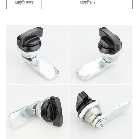
आईपी ​​​​स्तर
आईपी65